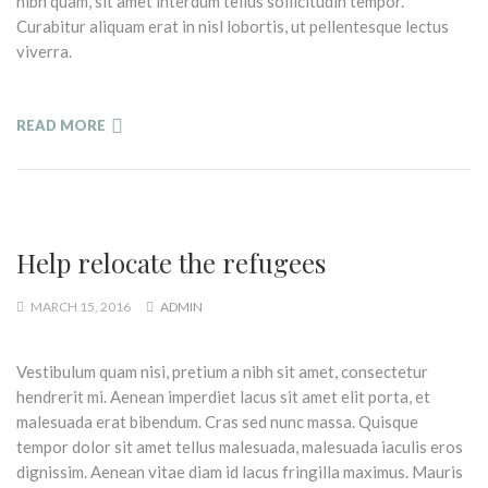
nibh quam, sit amet interdum tellus sollicitudin tempor.
Curabitur aliquam erat in nisl lobortis, ut pellentesque lectus
viverra.
READ MORE
Help relocate the refugees
MARCH 15, 2016
ADMIN
Vestibulum quam nisi, pretium a nibh sit amet, consectetur
hendrerit mi. Aenean imperdiet lacus sit amet elit porta, et
malesuada erat bibendum. Cras sed nunc massa. Quisque
tempor dolor sit amet tellus malesuada, malesuada iaculis eros
dignissim. Aenean vitae diam id lacus fringilla maximus. Mauris